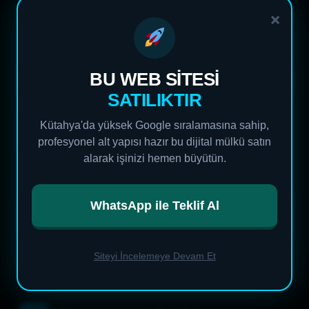
Kütahya
genelinde eşyalı veya inşaat sonrası daireleriniz
×
için profesyonel sterilizasyon sağlıyoruz. Ekiplerimiz cam,
mutfak ve banyo dezenfeksiyonunda uzmanlaşmıştır.
BU WEB SİTESİ
Hizmet Tipi
Teklif
SATILIKTIR
Eşyalı Ev Temizliği
Fiyat Al
Kütahya'da yüksek Google sıralamasına sahip,
Boş Ev / Taşınma
Fiyat Al
profesyonel alt yapısı hazır bu dijital mülkü satın
alarak işinizi hemen büyütün.
İnşaat Sonrası
Fiyat Al
WhatsApp ile Teklif Al
WhatsApp'tan Teklif Alın
Siteyi İncelemeye Devam Et