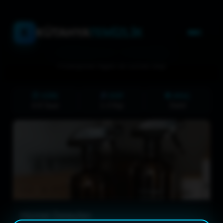
KÜTAHYA
TEMİZLİK
K
Kütahya Ev Temizliği
Profesyonel Hijyen ve Uzman Ekip
⏱ SÜRE
EKİP
🛡 ARAÇ
4-8 Saat
1-3 Kişi
Dahil
Hizmet Detayları